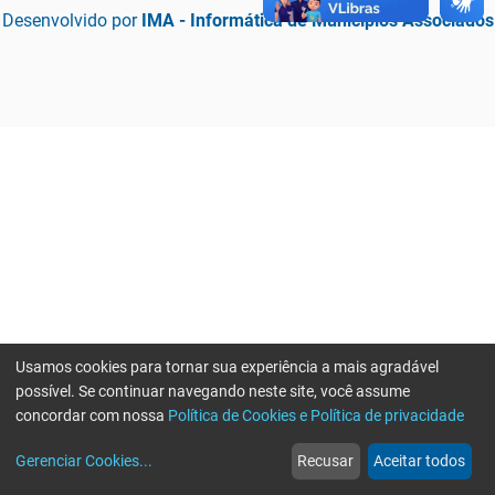
Desenvolvido por
IMA - Informática de Municípios Associados
Usamos cookies para tornar sua experiência a mais agradável
possível. Se continuar navegando neste site, você assume
concordar com nossa
Política de Cookies e Política de privacidade
home
build_circle
event
web
more_horiz
Erro ao enviar informações, por favor tente novamente
Gerenciar Cookies
...
Recusar
Aceitar todos
Início
Serviços
Eventos
Notícias
Mais