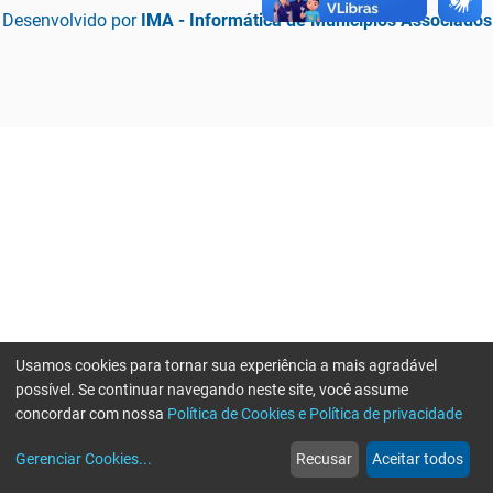
Desenvolvido por
IMA - Informática de Municípios Associados
Usamos cookies para tornar sua experiência a mais agradável
possível. Se continuar navegando neste site, você assume
concordar com nossa
Política de Cookies e Política de privacidade
home
build_circle
event
web
more_horiz
Erro ao enviar informações, por favor tente novamente
Gerenciar Cookies
...
Recusar
Aceitar todos
Início
Serviços
Eventos
Notícias
Mais