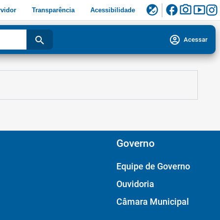
facebook
photo_camera
smart_display
flaky
vidor
Transparência
Acessibilidade
account_circle
search
Acessar
Governo
Equipe de Governo
Ouvidoria
Câmara Municipal