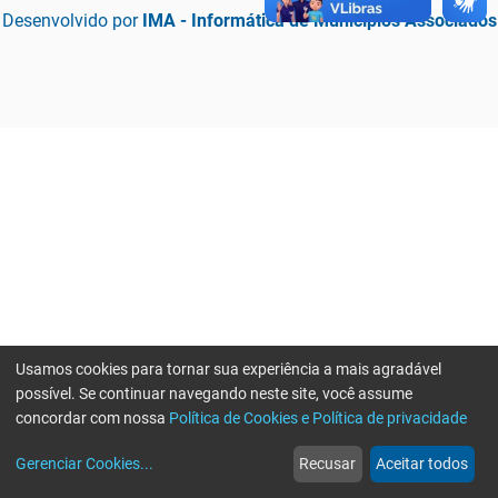
Desenvolvido por
IMA - Informática de Municípios Associados
Usamos cookies para tornar sua experiência a mais agradável
possível. Se continuar navegando neste site, você assume
concordar com nossa
Política de Cookies e Política de privacidade
home
build_circle
event
web
more_horiz
Erro ao enviar informações, por favor tente novamente
Gerenciar Cookies
...
Recusar
Aceitar todos
Início
Serviços
Eventos
Notícias
Mais