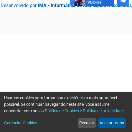
Desenvolvido por
IMA - Informática de Municípios Associados
Usamos cookies para tornar sua experiência a mais agradável
possível. Se continuar navegando neste site, você assume
concordar com nossa
Política de Cookies e Política de privacidade
home
build_circle
event
web
more_horiz
Erro ao enviar informações, por favor tente novamente
Gerenciar Cookies
...
Recusar
Aceitar todos
Início
Serviços
Eventos
Notícias
Mais