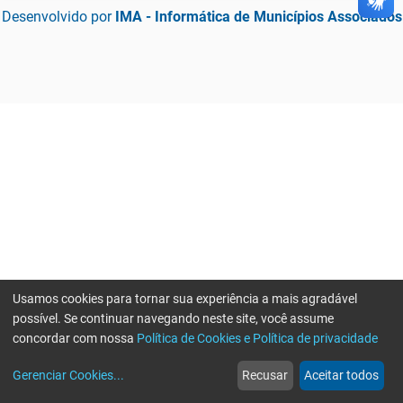
Desenvolvido por
IMA - Informática de Municípios Associados
Usamos cookies para tornar sua experiência a mais agradável
possível. Se continuar navegando neste site, você assume
concordar com nossa
Política de Cookies e Política de privacidade
home
build_circle
event
web
more_horiz
Gerenciar Cookies
...
Recusar
Aceitar todos
Início
Serviços
Eventos
Notícias
Mais