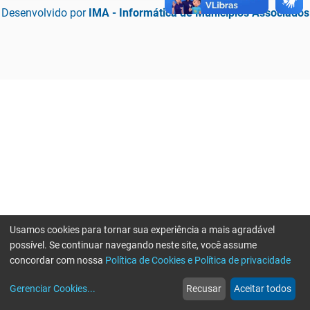
Desenvolvido por
IMA - Informática de Municípios Associados
Usamos cookies para tornar sua experiência a mais agradável
possível. Se continuar navegando neste site, você assume
concordar com nossa
Política de Cookies e Política de privacidade
home
build_circle
event
web
more_horiz
Erro ao enviar informações, por favor tente novamente
Gerenciar Cookies
...
Recusar
Aceitar todos
Início
Serviços
Eventos
Notícias
Mais