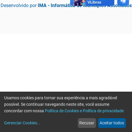
Desenvolvido por
IMA - Informática de Municípios Associados
Usamos cookies para tornar sua experiência a mais agradável
possível. Se continuar navegando neste site, você assume
concordar com nossa
Política de Cookies e Política de privacidade
home
build_circle
event
web
more_horiz
Erro ao enviar informações, por favor tente novamente
Gerenciar Cookies
...
Recusar
Aceitar todos
Início
Serviços
Eventos
Notícias
Mais