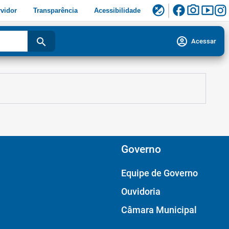
facebook
photo_camera
smart_display
flaky
vidor
Transparência
Acessibilidade
account_circle
search
Acessar
Governo
Equipe de Governo
Ouvidoria
Câmara Municipal