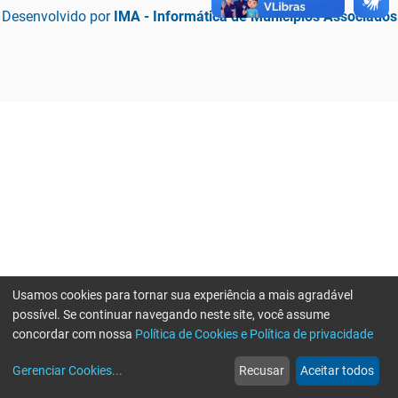
Desenvolvido por
IMA - Informática de Municípios Associados
Usamos cookies para tornar sua experiência a mais agradável
possível. Se continuar navegando neste site, você assume
concordar com nossa
Política de Cookies e Política de privacidade
home
build_circle
event
web
more_horiz
Erro ao enviar informações, por favor tente novamente
Gerenciar Cookies
...
Recusar
Aceitar todos
Início
Serviços
Eventos
Notícias
Mais