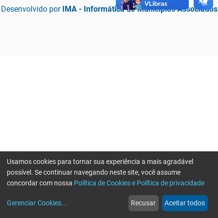
Desenvolvido por
IMA - Informática de Municípios Associados
Usamos cookies para tornar sua experiência a mais agradável
possível. Se continuar navegando neste site, você assume
concordar com nossa
Política de Cookies e Política de privacidade
home
build_circle
event
web
more_horiz
Erro ao enviar informações, por favor tente novamente
Gerenciar Cookies
...
Recusar
Aceitar todos
Início
Serviços
Eventos
Notícias
Mais