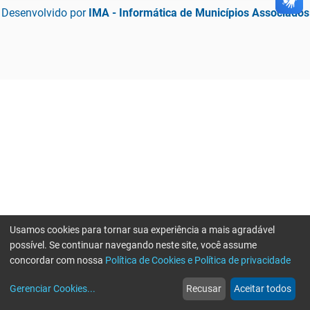
Desenvolvido por
IMA - Informática de Municípios Associados
Usamos cookies para tornar sua experiência a mais agradável
possível. Se continuar navegando neste site, você assume
concordar com nossa
Política de Cookies e Política de privacidade
home
build_circle
event
web
more_horiz
Gerenciar Cookies
...
Recusar
Aceitar todos
Início
Serviços
Eventos
Notícias
Mais