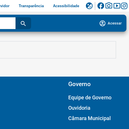
facebook
photo_camera
smart_display
flaky
vidor
Transparência
Acessibilidade
account_circle
search
Acessar
Governo
Equipe de Governo
Ouvidoria
Câmara Municipal