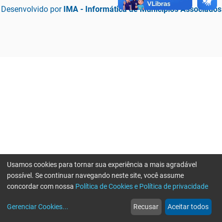
Desenvolvido por
IMA - Informática de Municípios Associados
Usamos cookies para tornar sua experiência a mais agradável
possível. Se continuar navegando neste site, você assume
concordar com nossa
Política de Cookies e Política de privacidade
home
build_circle
event
web
more_horiz
Erro ao enviar informações, por favor tente novamente
Gerenciar Cookies
...
Recusar
Aceitar todos
Início
Serviços
Eventos
Notícias
Mais