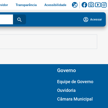
facebook
photo_camera
smart_display
flaky
vidor
Transparência
Acessibilidade
account_circle
search
Acessar
Governo
Equipe de Governo
Ouvidoria
Câmara Municipal