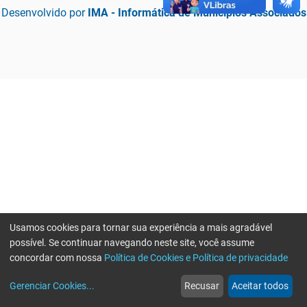
Desenvolvido por
IMA - Informática de Municípios Associados
Usamos cookies para tornar sua experiência a mais agradável
possível. Se continuar navegando neste site, você assume
concordar com nossa
Política de Cookies e Política de privacidade
home
build_circle
event
web
more_horiz
Erro ao enviar informações, por favor tente novamente
Gerenciar Cookies
...
Recusar
Aceitar todos
Início
Serviços
Eventos
Notícias
Mais