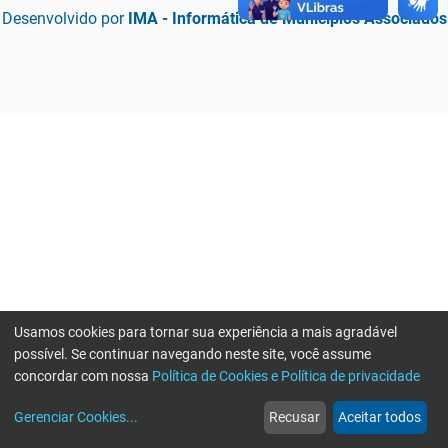
Desenvolvido por
IMA - Informática de Municípios Associados
Usamos cookies para tornar sua experiência a mais agradável
possível. Se continuar navegando neste site, você assume
concordar com nossa
Política de Cookies e Política de privacidade
home
build_circle
event
web
more_horiz
Erro ao enviar informações, por favor tente novamente
Gerenciar Cookies
...
Recusar
Aceitar todos
Início
Serviços
Eventos
Notícias
Mais