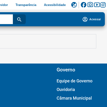
facebook
photo_camera
smart_display
flaky
vidor
Transparência
Acessibilidade
account_circle
search
Acessar
Governo
Equipe de Governo
Ouvidoria
Câmara Municipal