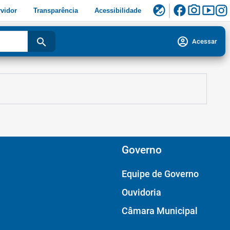
facebook
photo_camera
smart_display
flaky
vidor
Transparência
Acessibilidade
account_circle
search
Acessar
Governo
Equipe de Governo
Ouvidoria
Câmara Municipal