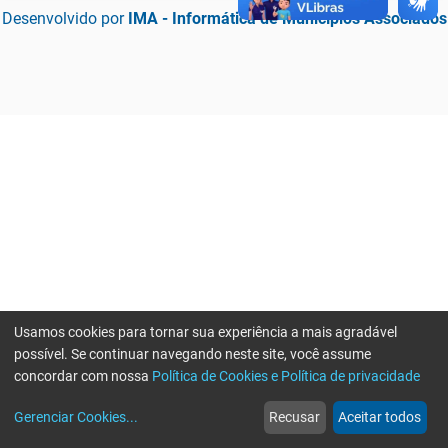
Desenvolvido por
IMA - Informática de Municípios Associados
Usamos cookies para tornar sua experiência a mais agradável
possível. Se continuar navegando neste site, você assume
concordar com nossa
Política de Cookies e Política de privacidade
home
build_circle
event
web
more_horiz
Erro ao enviar informações, por favor tente novamente
Gerenciar Cookies
...
Recusar
Aceitar todos
Início
Serviços
Eventos
Notícias
Mais