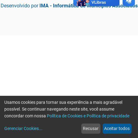
Desenvolvido por
IMA - Informática de Municípios Associados
Usamos cookies para tornar sua experiência a mais agradável
possível. Se continuar navegando neste site, você assume
concordar com nossa
Política de Cookies e Política de privacidade
home
build_circle
event
web
more_horiz
Erro ao enviar informações, por favor tente novamente
Gerenciar Cookies
...
Recusar
Aceitar todos
Início
Serviços
Eventos
Notícias
Mais