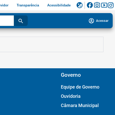
facebook
photo_camera
smart_display
flaky
vidor
Transparência
Acessibilidade
account_circle
search
Acessar
Governo
Equipe de Governo
Ouvidoria
Câmara Municipal