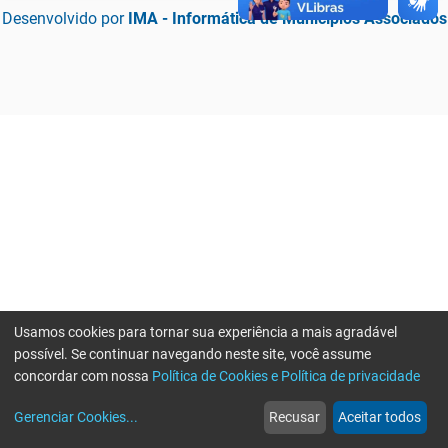
Desenvolvido por
IMA - Informática de Municípios Associados
Usamos cookies para tornar sua experiência a mais agradável
possível. Se continuar navegando neste site, você assume
concordar com nossa
Política de Cookies e Política de privacidade
home
build_circle
event
web
more_horiz
Erro ao enviar informações, por favor tente novamente
Gerenciar Cookies
...
Recusar
Aceitar todos
Início
Serviços
Eventos
Notícias
Mais