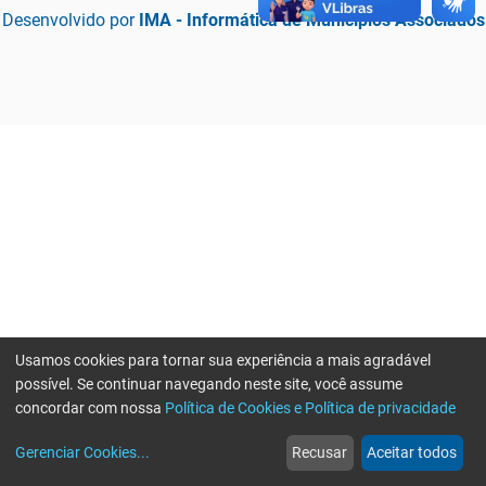
Desenvolvido por
IMA - Informática de Municípios Associados
Usamos cookies para tornar sua experiência a mais agradável
possível. Se continuar navegando neste site, você assume
concordar com nossa
Política de Cookies e Política de privacidade
home
build_circle
event
web
more_horiz
Erro ao enviar informações, por favor tente novamente
Gerenciar Cookies
...
Recusar
Aceitar todos
Início
Serviços
Eventos
Notícias
Mais