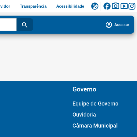
facebook
photo_camera
smart_display
flaky
vidor
Transparência
Acessibilidade
account_circle
search
Acessar
Governo
Equipe de Governo
Ouvidoria
Câmara Municipal