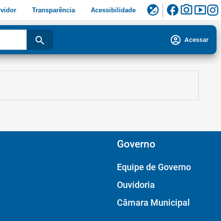
facebook
photo_camera
smart_display
flaky
vidor
Transparência
Acessibilidade
account_circle
search
Acessar
Governo
Equipe de Governo
Ouvidoria
Câmara Municipal