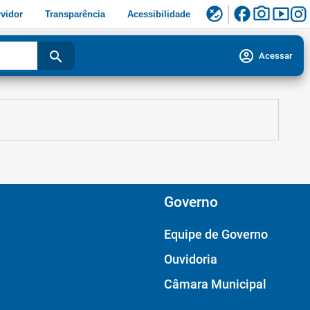
facebook
photo_camera
smart_display
flaky
vidor
Transparência
Acessibilidade
account_circle
search
Acessar
Governo
Equipe de Governo
Ouvidoria
Câmara Municipal