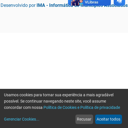
Desenvolvido por
IMA - Informática de Municípios Associados
Usamos cookies para tornar sua experiência a mais agradável
possível. Se continuar navegando neste site, você assume
concordar com nossa
Política de Cookies e Política de privacidade
home
build_circle
event
web
more_horiz
Erro ao enviar informações, por favor tente novamente
Gerenciar Cookies
...
Recusar
Aceitar todos
Início
Serviços
Eventos
Notícias
Mais