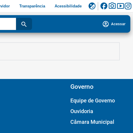
facebook
photo_camera
smart_display
flaky
vidor
Transparência
Acessibilidade
account_circle
search
Acessar
Governo
Equipe de Governo
Ouvidoria
Câmara Municipal