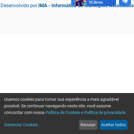
Desenvolvido por
IMA - Informática de Municípios Associados
Usamos cookies para tornar sua experiência a mais agradável
possível. Se continuar navegando neste site, você assume
concordar com nossa
Política de Cookies e Política de privacidade
home
build_circle
event
web
more_horiz
Erro ao enviar informações, por favor tente novamente
Gerenciar Cookies
...
Recusar
Aceitar todos
Início
Serviços
Eventos
Notícias
Mais