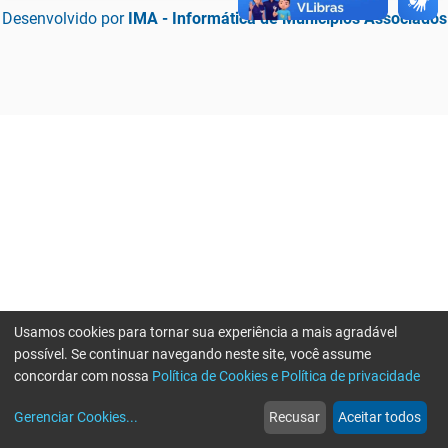
Desenvolvido por
IMA - Informática de Municípios Associados
Usamos cookies para tornar sua experiência a mais agradável
possível. Se continuar navegando neste site, você assume
concordar com nossa
Política de Cookies e Política de privacidade
home
build_circle
event
web
more_horiz
Erro ao enviar informações, por favor tente novamente
Gerenciar Cookies
...
Recusar
Aceitar todos
Início
Serviços
Eventos
Notícias
Mais