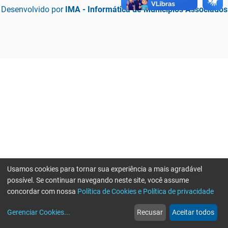
Desenvolvido por
IMA - Informática de Municípios Associados
Usamos cookies para tornar sua experiência a mais agradável
possível. Se continuar navegando neste site, você assume
concordar com nossa
Política de Cookies e Política de privacidade
home
build_circle
event
web
more_horiz
Erro ao enviar informações, por favor tente novamente
Gerenciar Cookies
...
Recusar
Aceitar todos
Início
Serviços
Eventos
Notícias
Mais