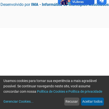
Desenvolvido por
IMA - Informática de Municípios Associados
Usamos cookies para tornar sua experiência a mais agradável
possível. Se continuar navegando neste site, você assume
concordar com nossa
Política de Cookies e Política de privacidade
home
build_circle
event
web
more_horiz
Erro ao enviar informações, por favor tente novamente
Gerenciar Cookies
...
Recusar
Aceitar todos
Início
Serviços
Eventos
Notícias
Mais