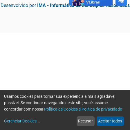
Desenvolvido por
IMA - Informática de Municípios Associados
Usamos cookies para tornar sua experiência a mais agradável
possível. Se continuar navegando neste site, você assume
concordar com nossa
Política de Cookies e Política de privacidade
home
build_circle
event
web
more_horiz
Erro ao enviar informações, por favor tente novamente
Gerenciar Cookies
...
Recusar
Aceitar todos
Início
Serviços
Eventos
Notícias
Mais