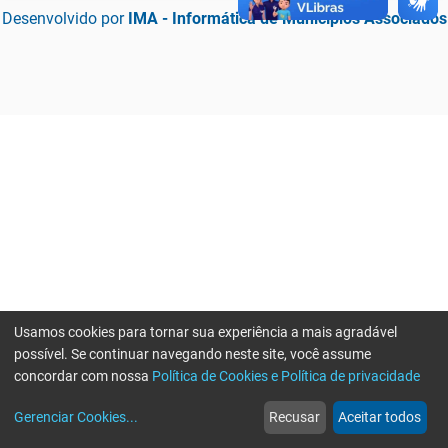
Desenvolvido por
IMA - Informática de Municípios Associados
Usamos cookies para tornar sua experiência a mais agradável
possível. Se continuar navegando neste site, você assume
concordar com nossa
Política de Cookies e Política de privacidade
home
build_circle
event
web
more_horiz
Erro ao enviar informações, por favor tente novamente
Gerenciar Cookies
...
Recusar
Aceitar todos
Início
Serviços
Eventos
Notícias
Mais