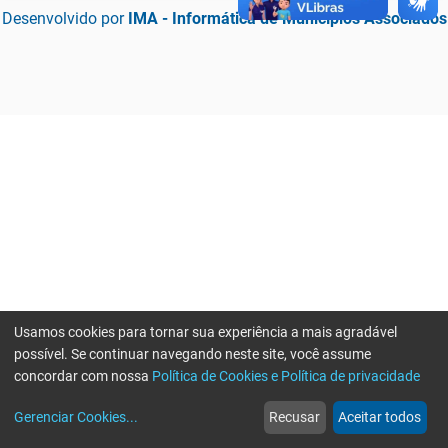
Desenvolvido por
IMA - Informática de Municípios Associados
Usamos cookies para tornar sua experiência a mais agradável
possível. Se continuar navegando neste site, você assume
concordar com nossa
Política de Cookies e Política de privacidade
home
build_circle
event
web
more_horiz
Erro ao enviar informações, por favor tente novamente
Gerenciar Cookies
...
Recusar
Aceitar todos
Início
Serviços
Eventos
Notícias
Mais