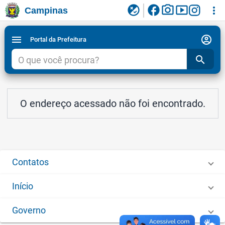
facebook
photo_camera
smart_display
flaky
more_vert
Campinas
Ligar/Desligar contraste visual de tela para
Ir para conteudo
Ir para menu do site da Prefeitura de Campinas
1
2
3
acessibilidade
account_circle
menu
Portal da Prefeitura
search
O endereço acessado não foi encontrado.
Contatos
Início
Governo