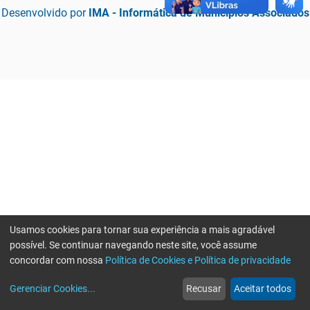
Desenvolvido por
IMA - Informática de Municípios Associados
Usamos cookies para tornar sua experiência a mais agradável
possível. Se continuar navegando neste site, você assume
concordar com nossa
Política de Cookies e Política de privacidade
home
build_circle
event
web
more_horiz
Erro ao enviar informações, por favor tente novamente
Gerenciar Cookies
...
Recusar
Aceitar todos
Início
Serviços
Eventos
Notícias
Mais