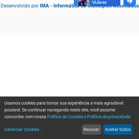
Desenvolvido por
IMA - Informática de Municípios Associados
Usamos cookies para tornar sua experiência a mais agradável
possível. Se continuar navegando neste site, você assume
concordar com nossa
Política de Cookies e Política de privacidade
home
build_circle
event
web
more_horiz
Erro ao enviar informações, por favor tente novamente
Gerenciar Cookies
...
Recusar
Aceitar todos
Início
Serviços
Eventos
Notícias
Mais