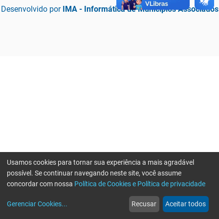
Desenvolvido por
IMA - Informática de Municípios Associados
Usamos cookies para tornar sua experiência a mais agradável
possível. Se continuar navegando neste site, você assume
concordar com nossa
Política de Cookies e Política de privacidade
home
build_circle
event
web
more_horiz
Erro ao enviar informações, por favor tente novamente
Gerenciar Cookies
...
Recusar
Aceitar todos
Início
Serviços
Eventos
Notícias
Mais