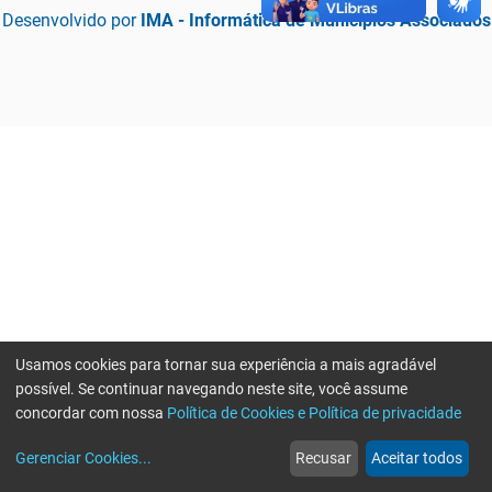
Desenvolvido por
IMA - Informática de Municípios Associados
Usamos cookies para tornar sua experiência a mais agradável
possível. Se continuar navegando neste site, você assume
concordar com nossa
Política de Cookies e Política de privacidade
home
build_circle
event
web
more_horiz
Erro ao enviar informações, por favor tente novamente
Gerenciar Cookies
...
Recusar
Aceitar todos
Início
Serviços
Eventos
Notícias
Mais