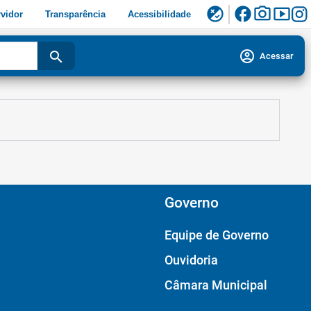
facebook
photo_camera
smart_display
flaky
vidor
Transparência
Acessibilidade
account_circle
search
Acessar
Governo
Equipe de Governo
Ouvidoria
Câmara Municipal