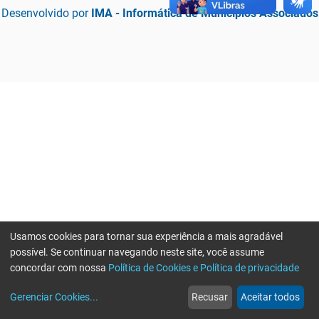
Desenvolvido por
IMA - Informática de Municípios Associados
Usamos cookies para tornar sua experiência a mais agradável
possível. Se continuar navegando neste site, você assume
concordar com nossa
Política de Cookies e Política de privacidade
home
build_circle
event
web
more_horiz
Erro ao enviar informações, por favor tente novamente
Gerenciar Cookies
...
Recusar
Aceitar todos
Início
Serviços
Eventos
Notícias
Mais