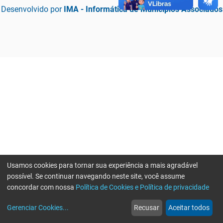
Desenvolvido por
IMA - Informática de Municípios Associados
Usamos cookies para tornar sua experiência a mais agradável
possível. Se continuar navegando neste site, você assume
concordar com nossa
Política de Cookies e Política de privacidade
home
build_circle
event
web
more_horiz
Erro ao enviar informações, por favor tente novamente
Gerenciar Cookies
...
Recusar
Aceitar todos
Início
Serviços
Eventos
Notícias
Mais