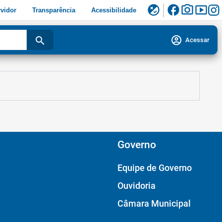
facebook
photo_camera
smart_display
flaky
vidor
Transparência
Acessibilidade
account_circle
search
Acessar
Governo
Equipe de Governo
Ouvidoria
Câmara Municipal