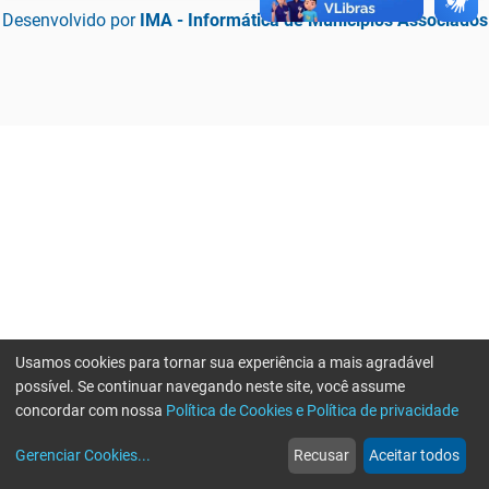
Desenvolvido por
IMA - Informática de Municípios Associados
Usamos cookies para tornar sua experiência a mais agradável
possível. Se continuar navegando neste site, você assume
concordar com nossa
Política de Cookies e Política de privacidade
home
build_circle
event
web
more_horiz
Erro ao enviar informações, por favor tente novamente
Gerenciar Cookies
...
Recusar
Aceitar todos
Início
Serviços
Eventos
Notícias
Mais