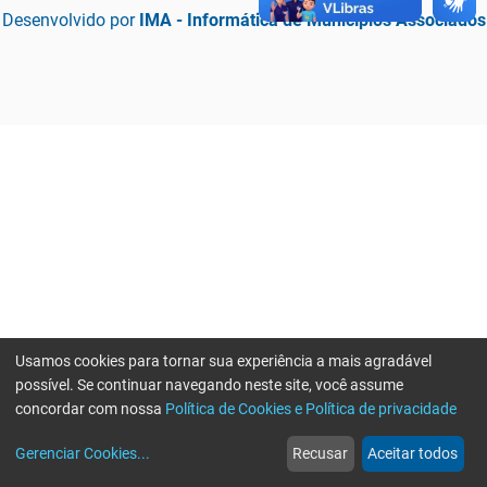
Desenvolvido por
IMA - Informática de Municípios Associados
Usamos cookies para tornar sua experiência a mais agradável
possível. Se continuar navegando neste site, você assume
concordar com nossa
Política de Cookies e Política de privacidade
home
build_circle
event
web
more_horiz
Erro ao enviar informações, por favor tente novamente
Gerenciar Cookies
...
Recusar
Aceitar todos
Início
Serviços
Eventos
Notícias
Mais