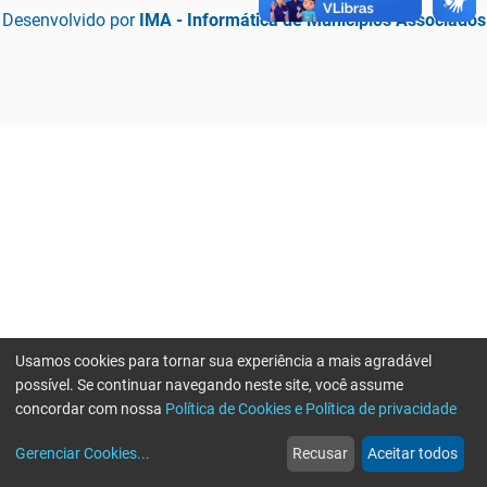
Desenvolvido por
IMA - Informática de Municípios Associados
Usamos cookies para tornar sua experiência a mais agradável
possível. Se continuar navegando neste site, você assume
concordar com nossa
Política de Cookies e Política de privacidade
home
build_circle
event
web
more_horiz
Erro ao enviar informações, por favor tente novamente
Gerenciar Cookies
...
Recusar
Aceitar todos
Início
Serviços
Eventos
Notícias
Mais