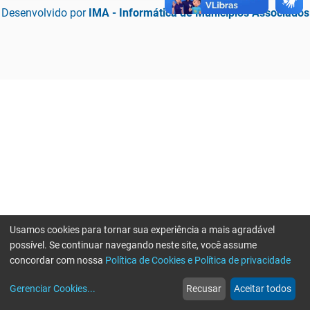
Desenvolvido por
IMA - Informática de Municípios Associados
Usamos cookies para tornar sua experiência a mais agradável
possível. Se continuar navegando neste site, você assume
concordar com nossa
Política de Cookies e Política de privacidade
home
build_circle
event
web
more_horiz
Erro ao enviar informações, por favor tente novamente
Gerenciar Cookies
...
Recusar
Aceitar todos
Início
Serviços
Eventos
Notícias
Mais