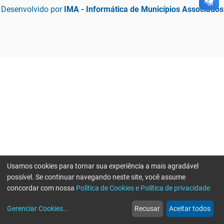
Desenvolvido por
IMA - Informática de Municípios Associados
Usamos cookies para tornar sua experiência a mais agradável
possível. Se continuar navegando neste site, você assume
concordar com nossa
Política de Cookies e Política de privacidade
home
build_circle
event
web
more_horiz
Gerenciar Cookies
...
Recusar
Aceitar todos
Início
Serviços
Eventos
Notícias
Mais