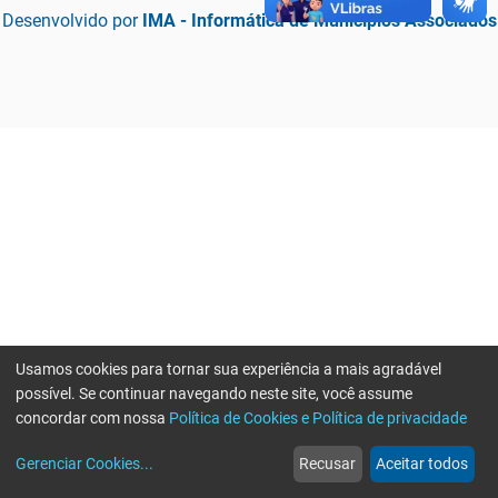
Desenvolvido por
IMA - Informática de Municípios Associados
Usamos cookies para tornar sua experiência a mais agradável
possível. Se continuar navegando neste site, você assume
concordar com nossa
Política de Cookies e Política de privacidade
home
build_circle
event
web
more_horiz
Erro ao enviar informações, por favor tente novamente
Gerenciar Cookies
...
Recusar
Aceitar todos
Início
Serviços
Eventos
Notícias
Mais